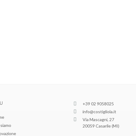
U
+39 02 9058025
info@costigliola.it
me
Via Mascagni, 27
 siamo
20059 Casarile (MI)
ovazione