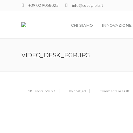
+39 02 9058025
info@costigliola.it
CHI SIAMO
INNOVAZIONE
VIDEO_DESK_BGR.JPG
18 Febbraio 2021
By cost_ad
Comments are Off