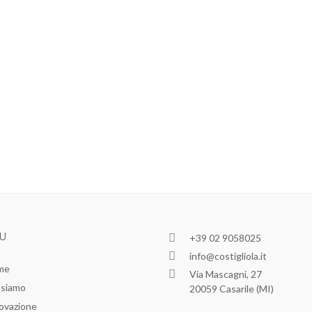
U
+39 02 9058025
info@costigliola.it
me
Via Mascagni, 27
 siamo
20059 Casarile (MI)
ovazione