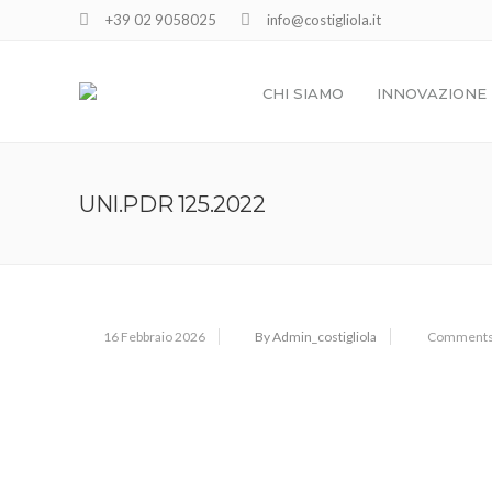
+39 02 9058025
info@costigliola.it
CHI SIAMO
INNOVAZIONE
UNI.PDR 125.2022
16 Febbraio 2026
By Admin_costigliola
Comments 