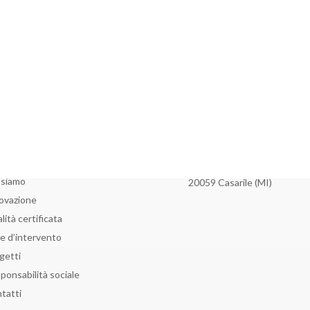
U
+39 02 9058025
info@costigliola.it
me
Via Mascagni, 27
 siamo
20059 Casarile (MI)
ovazione
lità certificata
e d’intervento
getti
ponsabilità sociale
tatti