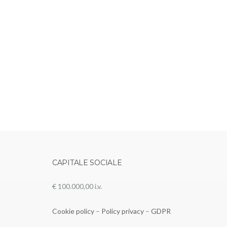
PARTITA IVA
03764000968
CAPITALE SOCIALE
€ 100.000,00 i.v.
Cookie policy
–
Policy privacy
–
GDPR