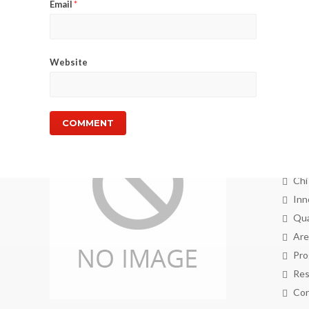
Email
*
Website
MEN
Ho
Chi
Inn
Qua
Are
Pro
Res
Con