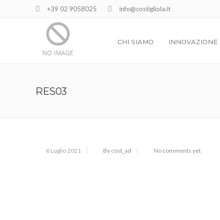
+39 02 9058025
info@costigliola.it
CHI SIAMO
INNOVAZIONE
RES03
6 Luglio 2021
By cost_ad
No comments yet