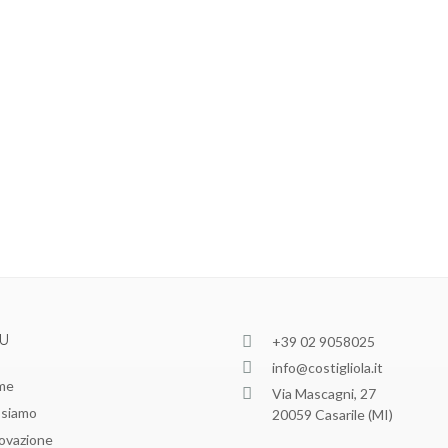
U
+39 02 9058025
info@costigliola.it
me
Via Mascagni, 27
 siamo
20059 Casarile (MI)
ovazione