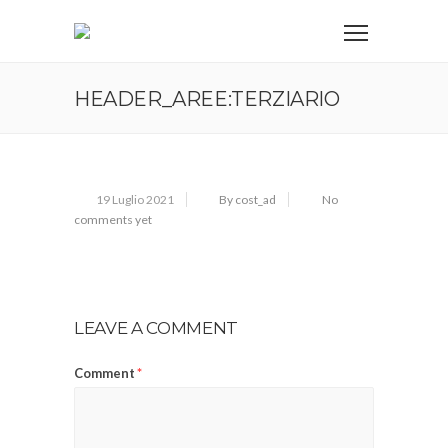
HEADER_AREE:TERZIARIO
19 Luglio 2021
By cost_ad
No
comments yet
LEAVE A COMMENT
Comment
*