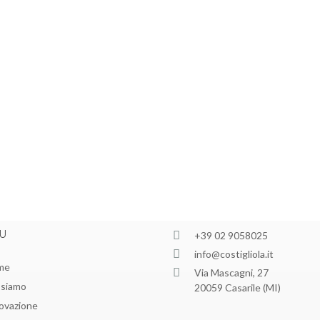
U
+39 02 9058025
info@costigliola.it
me
Via Mascagni, 27
 siamo
20059 Casarile (MI)
ovazione