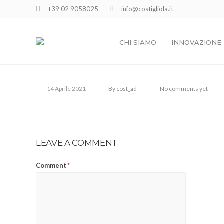
+39 02 9058025
info@costigliola.it
01ZERO-GRAVITY
CHI SIAMO
INNOVAZIONE
14 Aprile 2021
By cost_ad
No comments yet
LEAVE A COMMENT
Comment
*